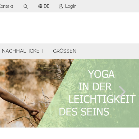
ontakt
DE
Login
Suche...
wählen
-Mail
wählen
NACHHALTIGKEIT
GRÖSSEN
asswort
to erstellen
swort vergessen?