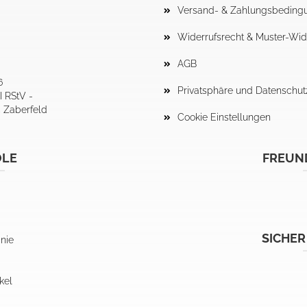
Versand- & Zahlungsbeding
Widerrufsrecht & Muster-Wid
AGB
6
Privatsphäre und Datenschut
I RStV -
4 Zaberfeld
Cookie Einstellungen
OLE
FREUN
SICHER
inie
kel