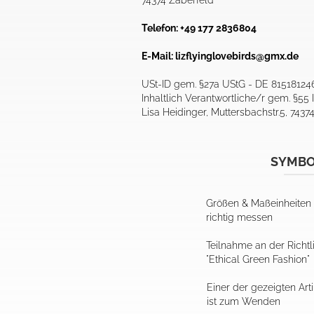
Telefon: +49 177 2836804
E-Mail:
lizflyinglovebirds@gmx.de
USt-ID gem. §27a UStG - DE 81518124
Inhaltlich Verantwortliche/r gem. §55 I
Lisa Heidinger, Muttersbachstr.5, 7437
SYMB
Größen & Maßeinheiten
richtig messen
Teilnahme an der Richtl
"Ethical Green Fashion"
Einer der gezeigten Arti
ist zum Wenden