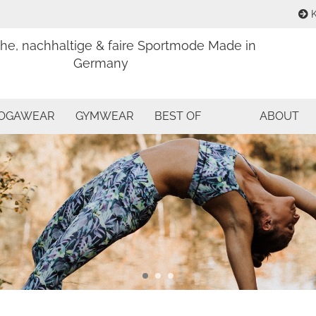
K
che, nachhaltige & faire Sportmode Made in
Sprache aus
Germany
E
Währung aus
OGAWEAR
GYMWEAR
BEST OF
ABOUT
P
Lieferland
Kon
Pas