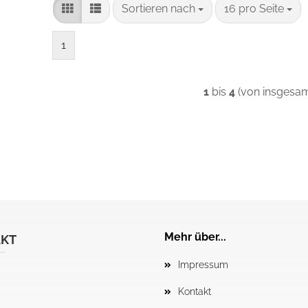
Sortieren nach
pro Seite
Sortieren nach
16 pro Seite
1
1
bis
4
(von insgesa
Mehr über...
KT
Impressum
Kontakt