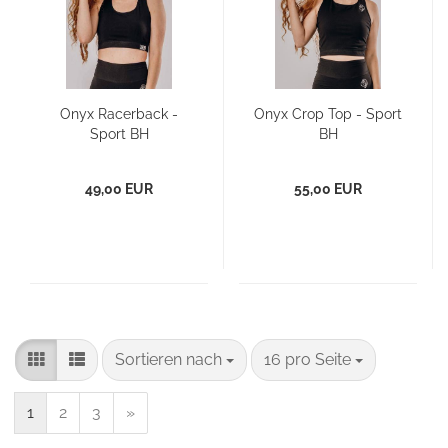
Onyx Racerback -
Onyx Crop Top - Sport
Sport BH
BH
49,00 EUR
55,00 EUR
Sortieren nach
pro Seite
Sortieren nach
16 pro Seite
1
2
3
»