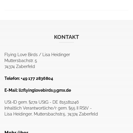
KONTAKT
Flying Love Birds / Lisa Heidinger
Muttersbachstr. 5
74374 Zaberfeld
Telefon: +49 177 2836804
E-Mail:
lizflyinglovebirds@gmx.de
USt-ID gem. §27a UStG - DE 815181246
Inhaltlich Verantwortliche/r gem. §55 II RStV -
Lisa Heidinger, Muttersbachstr.5, 74374 Zaberfeld
Mehr über...