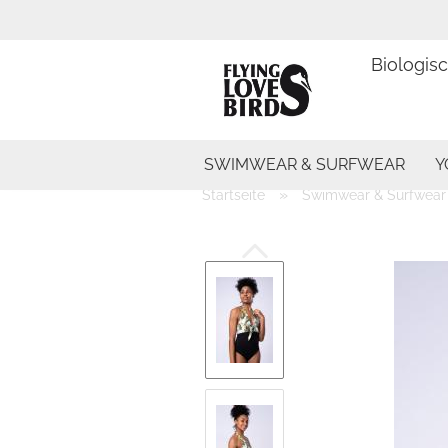
Biologis
SWIMWEAR & SURFWEAR
Y
»
Startseite
Swimwear & Surfwear