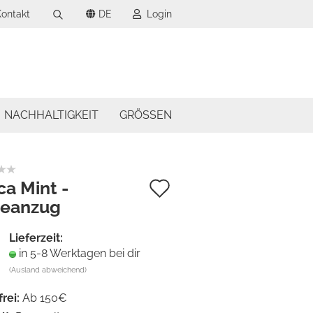
ontakt
DE
Login
Suche...
wählen
-Mail
wählen
NACHHALTIGKEIT
GRÖSSEN
asswort
Auf
ca Mint -
eanzug
den
to erstellen
Merkzettel
swort vergessen?
Lieferzeit:
in 5-8 Werktagen bei dir
(Ausland abweichend)
frei:
Ab 150€