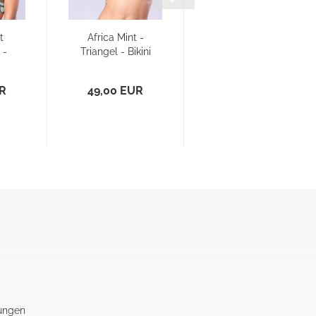
t
Africa Mint -
Africa Mint -
 -
Triangel - Bikini
Bikinihose Side-
/
Oberteil
Tie
UR
49,00 EUR
45,00 EUR
ungen