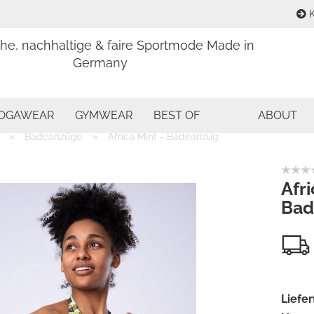
K
che, nachhaltige & faire Sportmode Made in
Sprache aus
Germany
E
Währung aus
OGAWEAR
GYMWEAR
BEST OF
ABOUT
P
»
»
Badeanzüge
Africa Mint - Badeanzug
Lieferland
Afri
Bad
Kon
Pas
Liefer