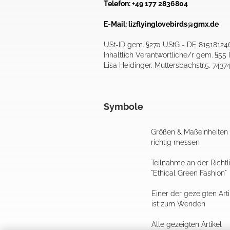
Telefon: +49 177 2836804
E-Mail:
lizflyinglovebirds@gmx.de
USt-ID gem. §27a UStG - DE 81518124
Inhaltlich Verantwortliche/r gem. §55 I
Lisa Heidinger, Muttersbachstr.5, 7437
Symbole
Größen & Maßeinheiten
richtig messen
Teilnahme an der Richtl
"Ethical Green Fashion"
Einer der gezeigten Arti
ist zum Wenden
Alle gezeigten Artikel