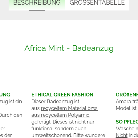
BESCHREIBUNG
GRÖSSENTABELLE
Africa Mint - Badeanzug
BUNG
ETHICAL GREEN FASHION
GRÖßENH
ug ist ein
Dieser Badeanzug ist
Amara tr
aus
recyceltem Material bzw.
Model ist
 Durch den
aus recyceltem Polyamid
gefertigt. Dieses ist nicht nur
SO PFLE
der
funktional sondern auch
Wasche m
es der
umweltschonend. Bitte wundere
Nicht
in d