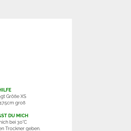
ILFE
ägt Größe XS
 175cm groß
GST DU MICH
ich bei 30°C
en Trockner geben.