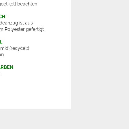
geetikett beachten
CH
deanzug ist aus
m Polyester gefertigt.
L
mid (recycelt)
an
ARBEN
t