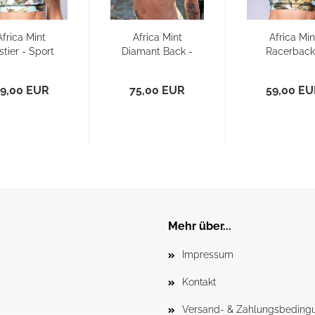
Africa Mint
Africa Mint
Africa Min
stier - Sport
Diamant Back -
Racerback
BH/ Bikini
Sport BH/
Sport BH
Oberteil...
Bikini...
Bikini...
9,00 EUR
75,00 EUR
59,00 E
Mehr über...
Impressum
Kontakt
Versand- & Zahlungsbeding