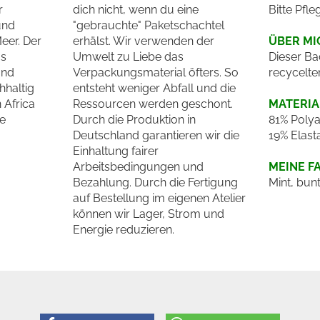
r
dich nicht, wenn du eine
Bitte Pfle
und
"gebrauchte" Paketschachtel
er. Der
erhälst. Wir verwenden der
ÜBER MI
us
Umwelt zu Liebe das
Dieser Ba
und
Verpackungsmaterial öfters. So
recycelte
hhaltig
entsteht weniger Abfall und die
 Africa
Ressourcen werden geschont.
MATERIA
ne
Durch die Produktion in
81% Polya
Deutschland garantieren wir die
19% Elast
Einhaltung fairer
Arbeitsbedingungen und
MEINE F
Bezahlung. Durch die Fertigung
Mint, bun
auf Bestellung im eigenen Atelier
können wir Lager, Strom und
Energie reduzieren.