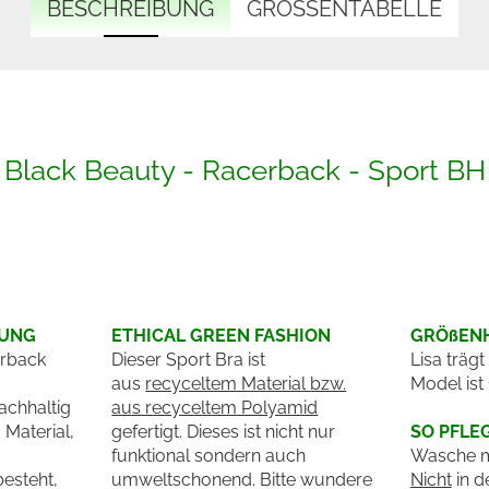
BESCHREIBUNG
GRÖSSENTABELLE
Black Beauty - Racerback - Sport BH
BUNG
ETHICAL GREEN FASHION
GRÖßENH
erback
Dieser Sport Bra ist
Lisa träg
aus
recyceltem Material bzw.
Model ist
achhaltig
aus recyceltem Polyamid
 Material,
gefertigt. Dieses ist nicht nur
SO PFLE
funktional sondern auch
Wasche m
esteht,
umweltschonend. Bitte wundere
Nicht
in d