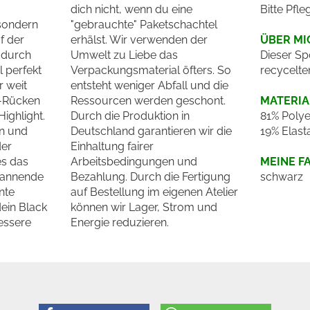
dich nicht, wenn du eine
Bitte Pfle
sondern
"gebrauchte" Paketschachtel
f der
erhälst. Wir verwenden der
ÜBER MI
 durch
Umwelt zu Liebe das
Dieser Spo
l perfekt
Verpackungsmaterial öfters. So
recycelte
r weit
entsteht weniger Abfall und die
r-Rücken
Ressourcen werden geschont.
MATERIA
Highlight.
Durch die Produktion in
81% Polyes
n und
Deutschland garantieren wir die
19% Elast
der
Einhaltung fairer
es das
Arbeitsbedingungen und
MEINE F
spannende
Bezahlung. Durch die Fertigung
schwarz
nte
auf Bestellung im eigenen Atelier
ein Black
können wir Lager, Strom und
bessere
Energie reduzieren.