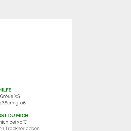
ILFE
t Größe XS
 168cm groß
GST DU MICH
ich bei 30°C
en Trockner geben.