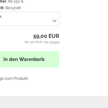
frei:
Ab 150 €
t:
Recycelt
:
59,00 EUR
inkl. 19% MwSt. zzgl.
Versand
In den Warenkorb
ge zum Produkt