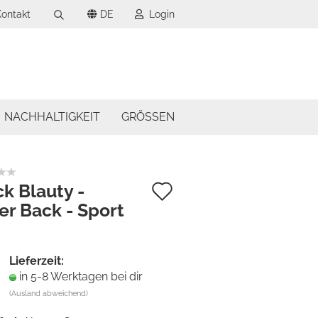
ontakt
DE
Login
Suche...
wählen
-Mail
wählen
NACHHALTIGKEIT
GRÖSSEN
asswort
Auf
ck Blauty -
er Back - Sport
den
to erstellen
Merkzettel
swort vergessen?
Lieferzeit:
in 5-8 Werktagen bei dir
(Ausland abweichend)