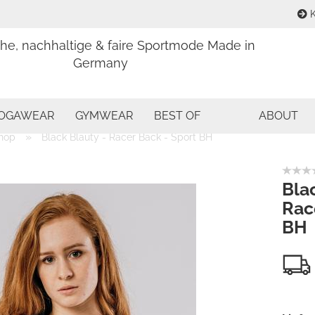
K
che, nachhaltige & faire Sportmode Made in
Sprache aus
Germany
E
Währung aus
OGAWEAR
GYMWEAR
BEST OF
ABOUT
P
»
hop
Black Blauty - Racer Back - Sport BH
Lieferland
Bla
Rac
Kon
BH
Pas