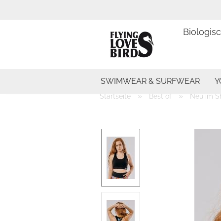
Biologis
SWIMWEAR & SURFWEAR
Y
»
»
Startseite
Best of
Neu im S