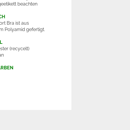
geetikett beachten
CH
rt Bra ist aus
m Polyamid gefertigt.
L
ter (recycelt)
an
ARBEN