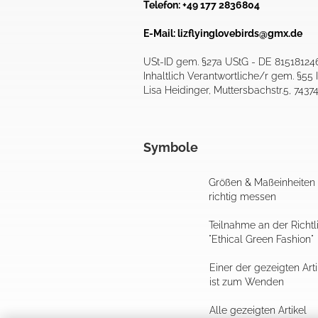
Telefon: +49 177 2836804
E-Mail:
lizflyinglovebirds@gmx.de
USt-ID gem. §27a UStG - DE 81518124
Inhaltlich Verantwortliche/r gem. §55 I
Lisa Heidinger, Muttersbachstr.5, 7437
Symbole
Größen & Maßeinheiten
richtig messen
Teilnahme an der Richtl
"Ethical Green Fashion"
Einer der gezeigten Arti
ist zum Wenden
Alle gezeigten Artikel