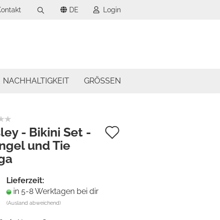
ontakt
DE
Login
Suche...
wählen
-Mail
wählen
NACHHALTIGKEIT
GRÖSSEN
asswort
Auf
ley - Bikini Set -
angel und Tie
den
to erstellen
ga
Merkzettel
swort vergessen?
Lieferzeit:
in 5-8 Werktagen bei dir
(Ausland abweichend)