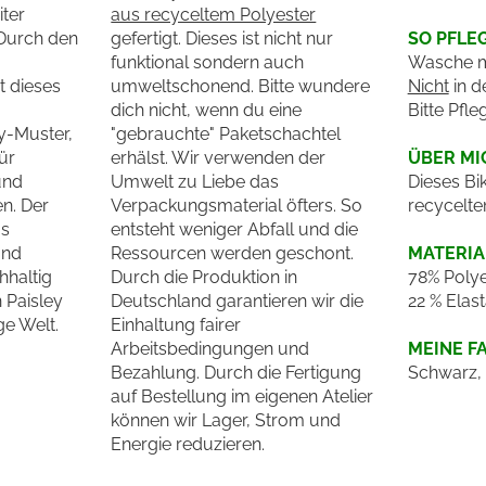
iter
aus recyceltem Polyester
 Durch den
gefertigt. Dieses ist nicht nur
SO PFLE
funktional sondern auch
Wasche m
t dieses
umweltschonend. Bitte wundere
Nicht
in d
dich nicht, wenn du eine
Bitte Pfle
y-Muster,
"gebrauchte" Paketschachtel
ür
erhälst. Wir verwenden der
ÜBER MI
und
Umwelt zu Liebe das
Dieses Bik
n. Der
Verpackungsmaterial öfters. So
recycelte
us
entsteht weniger Abfall und die
und
Ressourcen werden geschont.
MATERIA
hhaltig
Durch die Produktion in
78% Polye
 Paisley
Deutschland garantieren wir die
22 % Elas
ge Welt.
Einhaltung fairer
Arbeitsbedingungen und
MEINE F
Bezahlung. Durch die Fertigung
Schwarz,
auf Bestellung im eigenen Atelier
können wir Lager, Strom und
Energie reduzieren.