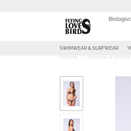
Biologis
SWIMWEAR & SURFWEAR
Y
»
Startseite
Swimwear & Surfwear