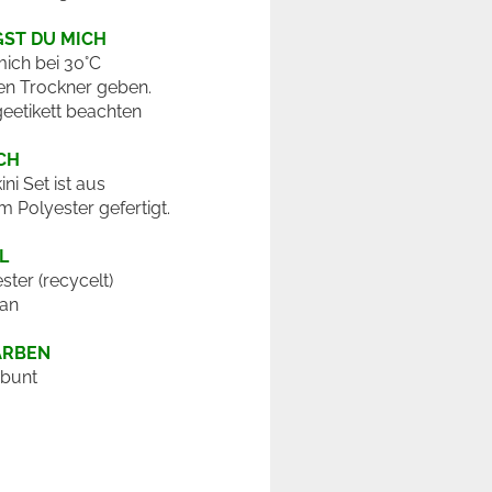
GST DU MICH
ich bei 30°C
en Trockner geben.
geetikett beachten
CH
ini Set ist aus
m Polyester gefertigt.
L
ster (recycelt)
tan
ARBEN
 bunt