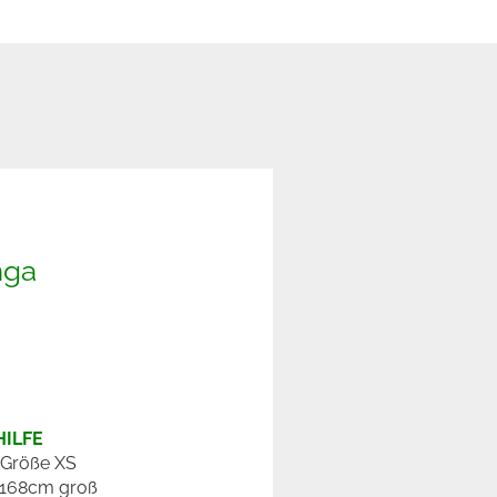
nga
ILFE
t Größe XS
 168cm groß