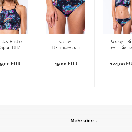
isley Bustier
Paisley -
Paisley - Bik
 Sport BH/
Bikinihose zum
Set - Diam
Bikini Top
Wenden Slim
Back zu
wendbar)...
Wenden..
9,00 EUR
49,00 EUR
124,00 E
Mehr über...