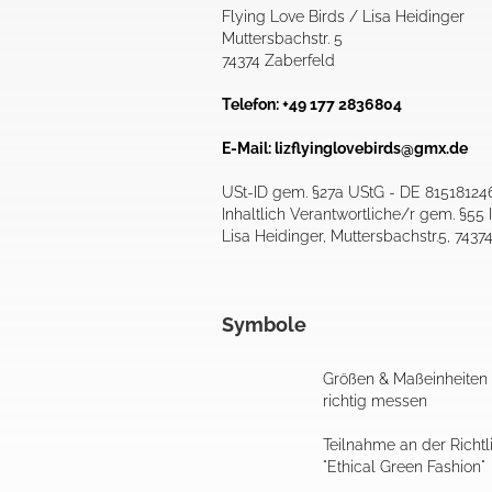
Flying Love Birds / Lisa Heidinger
Muttersbachstr. 5
74374 Zaberfeld
Telefon: +49 177 2836804
E-Mail:
lizflyinglovebirds@gmx.de
USt-ID gem. §27a UStG - DE 81518124
Inhaltlich Verantwortliche/r gem. §55 I
Lisa Heidinger, Muttersbachstr.5, 7437
Symbole
Größen & Maßeinheiten
richtig messen
Teilnahme an der Richtl
"Ethical Green Fashion"