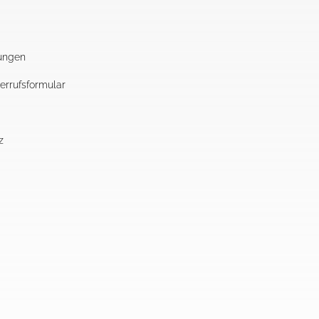
ungen
errufsformular
z