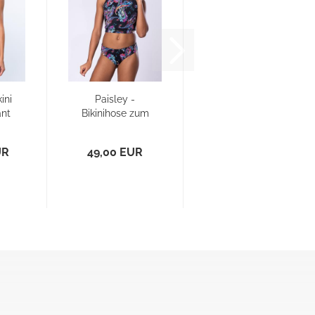
ini
Paisley -
ant
Bikinihose zum
m
Wenden
.
UR
49,00 EUR