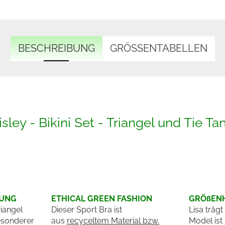
BESCHREIBUNG
GRÖSSENTABELLEN
isley - Bikini Set - Triangel und Tie Ta
BUNG
ETHICAL GREEN FASHION
GRÖßENH
riangel
Dieser Sport Bra ist
Lisa träg
besonderer
aus
recyceltem Material bzw.
Model ist