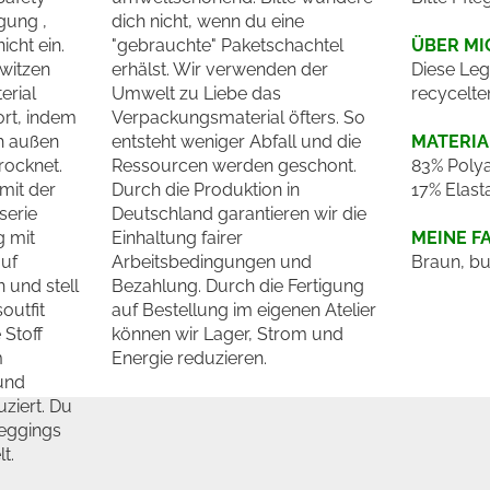
gung ,
dich nicht, wenn du eine
cht ein.
"gebrauchte" Paketschachtel
ÜBER MI
witzen
erhälst. Wir verwenden der
Diese Leg
erial
Umwelt zu Liebe das
recycelte
rt, indem
Verpackungsmaterial öfters. So
ch außen
entsteht weniger Abfall und die
MATERIA
rocknet.
Ressourcen werden geschont.
83% Polya
 mit der
Durch die Produktion in
17% Elast
serie
Deutschland garantieren wir die
g mit
Einhaltung fairer
MEINE F
auf
Arbeitsbedingungen und
Braun, bu
n und stell
Bezahlung. Durch die Fertigung
outfit
auf Bestellung im eigenen Atelier
Stoff
können wir Lager, Strom und
m
Energie reduzieren.
und
ziert. Du
Leggings
t.