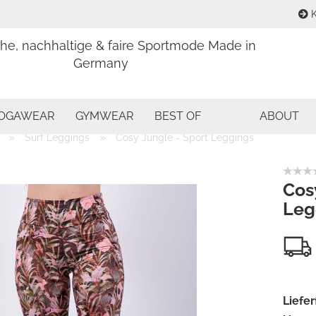
K
che, nachhaltige & faire Sportmode Made in
Sprache aus
Germany
E
Währung aus
OGAWEAR
GYMWEAR
BEST OF
ABOUT
P
»
»
Surf Leggings
Cosy Jungle - Sport Leggings
Lieferland
Cos
Leg
Kon
Pas
Liefer