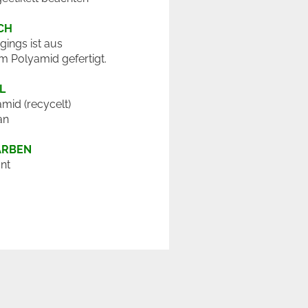
CH
gings ist aus
m Polyamid gefertigt.
L
mid (recycelt)
an
ARBEN
nt