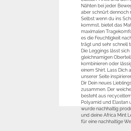
Nähten bei jeder Bewe
aber schnürt dennoch ni
Selbst wenn du ins Sch
kommst, bietet das Mat
maximalen Tragekomfo
es die Feuchtigkeit na
trägt und sehr schnell t
Die Leggings lässt sich
gleichnamigen Oberteil
kombinieren oder lässi
einem Shirt. Lass Dich 
unserer Seite inspiriere
Dir Dein neues Lieblings
zusammen. Der weiche 
besteht aus recycelte
Polyamid und Elastan 
wurde nachhaltig produ
und deine Africa Mint 
für eine nachhaltige Wel