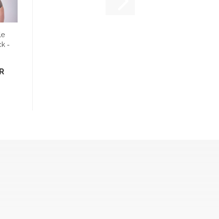
le
k -
/
UR