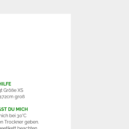
ILFE
ägt Größe XS
 172cm groß
GST DU MICH
ich bei 30°C
en Trockner geben.
geetikett beachten