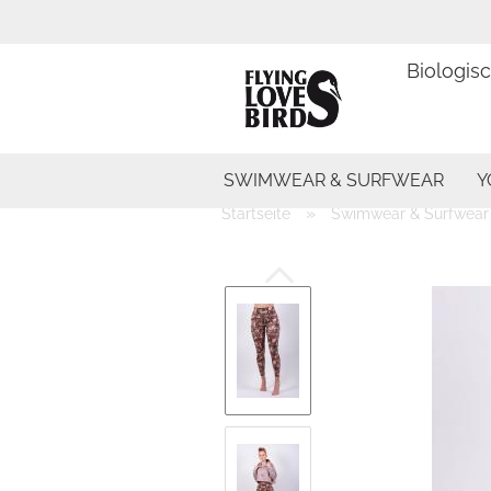
Biologis
SWIMWEAR & SURFWEAR
Y
»
Startseite
Swimwear & Surfwear