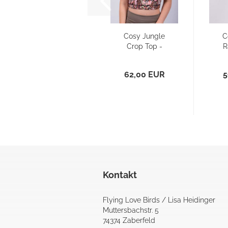
Cosy Jungle
C
Crop Top -
R
Sport BH/
Bikini Oberteil...
62,00 EUR
5
Kontakt
Flying Love Birds / Lisa Heidinger
Muttersbachstr. 5
74374 Zaberfeld