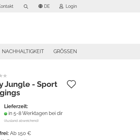
ontakt
DE
Login
Suche...
wählen
-Mail
wählen
NACHHALTIGKEIT
GRÖSSEN
asswort
Auf
y Jungle - Sport
gings
den
to erstellen
Merkzettel
swort vergessen?
Lieferzeit:
in 5-8 Werktagen bei dir
(Ausland abweichend)
frei:
Ab 150 €