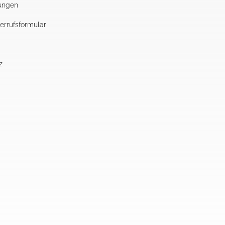
ungen
errufsformular
z