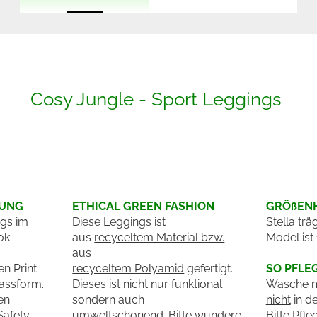
Cosy Jungle - Sport Leggings
BUNG
ETHICAL GREEN FASHION
GRÖßENH
gs im
Diese Leggings ist
Stella tr
ok
aus
recyceltem Material bzw.
Model ist
aus
n Print
recyceltem Polyamid
gefertigt.
SO PFLE
assform.
Dieses ist nicht nur funktional
Wasche m
en
sondern auch
nicht
in d
Safety
umweltschonend. Bitte wundere
Bitte Pfle