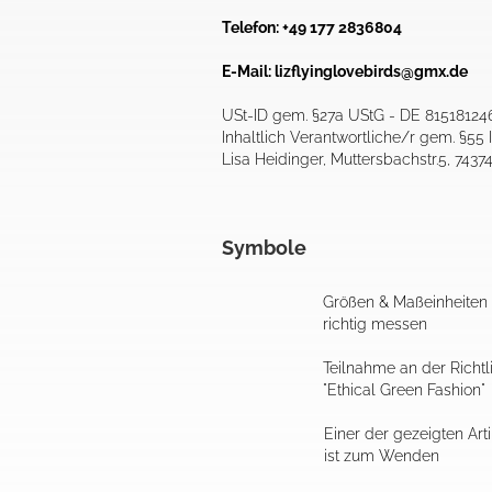
Telefon: +49 177 2836804
E-Mail:
lizflyinglovebirds@gmx.de
USt-ID gem. §27a UStG - DE 81518124
Inhaltlich Verantwortliche/r gem. §55 I
Lisa Heidinger, Muttersbachstr.5, 7437
Symbole
Größen & Maßeinheiten
richtig messen
Teilnahme an der Richtl
"Ethical Green Fashion"
Einer der gezeigten Arti
ist zum Wenden