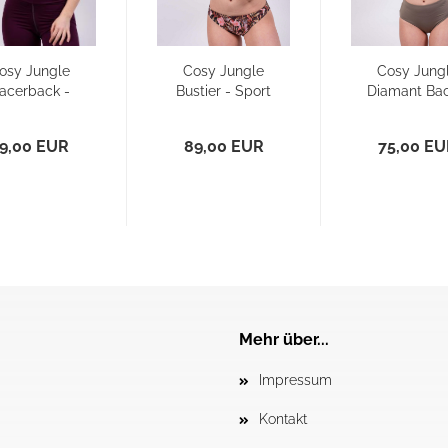
osy Jungle
Cosy Jungle
Cosy Jung
acerback -
Bustier - Sport
Diamant Bac
Sport BH/
BH/ Bikini
Sport BH
Bikini...
Oberteil...
Bikini...
9,00 EUR
89,00 EUR
75,00 E
Mehr über...
Impressum
Kontakt