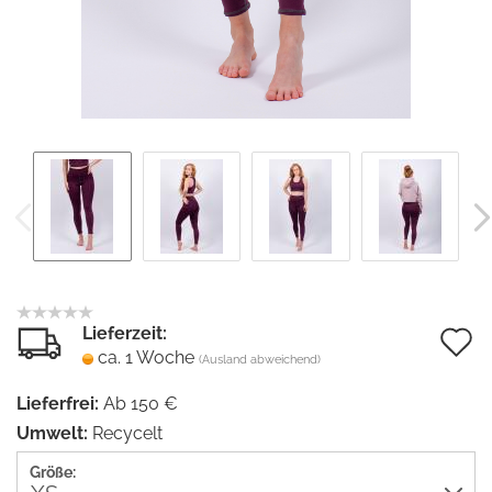
Lieferzeit:
A
ca. 1 Woche
(Ausland abweichend)
d
Lieferfrei:
Ab 150 €
M
Umwelt:
Recycelt
Größe: