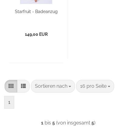
Starfruit - Badeanzug
149,00 EUR
Sortieren nach
pro Seite
Sortieren nach
16 pro Seite
1
1
bis
5
(von insgesamt
5
)