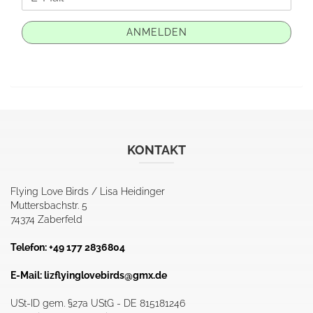
ZUR
Mail
NEWSLETTER-
ANMELDEN
ANMELDUNG
KONTAKT
Flying Love Birds / Lisa Heidinger
Muttersbachstr. 5
74374 Zaberfeld
Telefon: +49 177 2836804
E-Mail:
lizflyinglovebirds@gmx.de
USt-ID gem. §27a UStG - DE 815181246