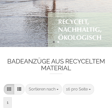
BADEANZÜGE AUS RECYCELTEM
MATERIAL
Sortieren nach
pro Seite
Sortieren nach
16 pro Seite
1