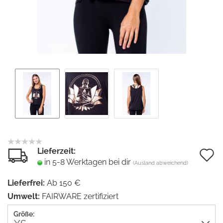
Lieferzeit:
A
in 5-8 Werktagen bei dir
(Ausland abweichend)
d
Lieferfrei:
Ab 150 €
M
Umwelt:
FAIRWARE zertifiziert
Größe: