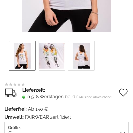
Lieferzeit:
A
in 5-8 Werktagen bei dir
(Ausland abweichend)
d
Lieferfrei:
Ab 150 €
M
Umwelt:
FAIRWEAR zertifiziert
Größe: